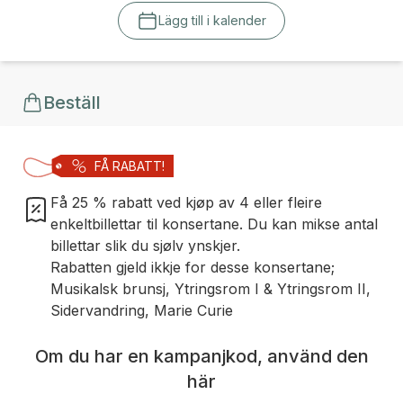
Lägg till i kalender
Beställ
FÅ RABATT!
Få 25 % rabatt ved kjøp av 4 eller fleire
enkeltbillettar til konsertane. Du kan mikse antal
billettar slik du sjølv ynskjer.
Rabatten gjeld ikkje for desse konsertane;
Musikalsk brunsj, Ytringsrom I & Ytringsrom II,
Sidervandring, Marie Curie
Om du har en kampanjkod, använd den
här