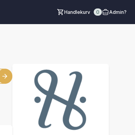
Handlekurv
0
Admin?