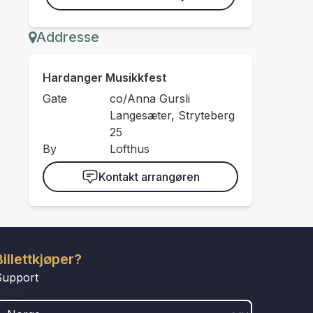
Addresse
Hardanger Musikkfest
Gate
co/Anna Gursli
Langesæter, Stryteberg
25
By
Lofthus
Kontakt arrangøren
Billettkjøper?
Support
LAND