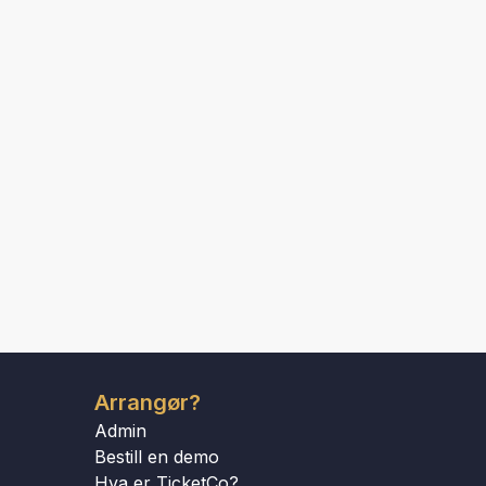
Arrangør?
Admin
Bestill en demo
Hva er TicketCo?