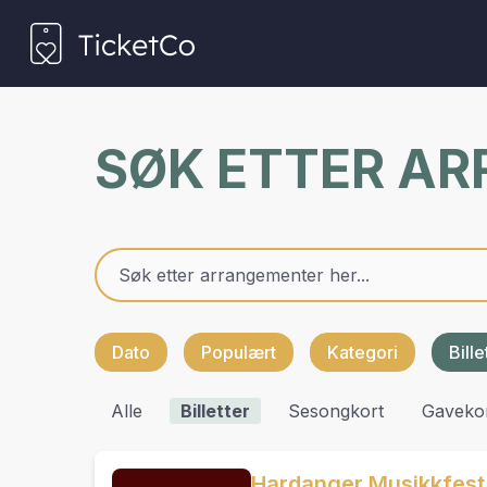
SØK ETTER A
Dato
Populært
Kategori
Bill
Alle
Billetter
Sesongkort
Gaveko
Hardanger Musikkfest