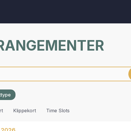
RRANGEMENTER
ettype
rt
Klippekort
Time Slots
 2026